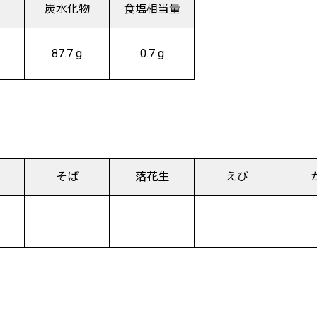
炭水化物
食塩相当量
87.7 g
0.7 g
）
そば
落花生
えび