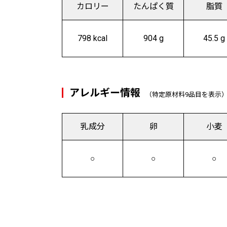
カロリー
たんぱく質
脂質
798 kcal
904 g
45.5 g
アレルギー情報
（特定原材料9品目を表示
乳成分
卵
小麦
○
○
○