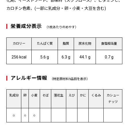
化剤、イーストフード、甘味料（スクラロース）、ビタミンＣ、
カロチン色素、(一部に乳成分・卵・小麦・大豆を含む)
栄養成分表示
（1枚あたりのめやす）
カロリー
たんぱく質
脂質
炭水化物
食塩相当量
256 kcal
5.6 g
6.3 g
44.1 g
0.7 g
アレルギー情報
（特定原材料9品目を表示）
乳成分
卵
小麦
そば
落花生
えび
かに
くるみ
カシュー
ナッツ
○
○
○