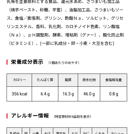
乳等を主要原料とする食品、還元水あめ、さつまいも加工品
（焼芋ペースト、砂糖、芋蜜）、油脂加工品、さつまいもソー
ス、食塩／膨張剤、グリシン、酢酸Ｎａ、ソルビット、グリセ
リンエステル、香料、乳化剤、カロチノイド色素、リン酸塩
（Ｎａ）、ｐＨ調整剤、酵素、増粘剤（グァー）、酸化防止剤
（ビタミンＥ）、(一部に乳成分・卵・小麦・大豆を含む)
栄養成分表示
（1個あたりのめやす）
カロリー
たんぱく質
脂質
炭水化物
食塩相当量
356 kcal
6.4 g
16.3 g
46.0 g
0.8 g
アレルギー情報
（特定原材料9品目を表示）
乳成分
卵
小麦
そば
落花生
えび
かに
くるみ
カシュー