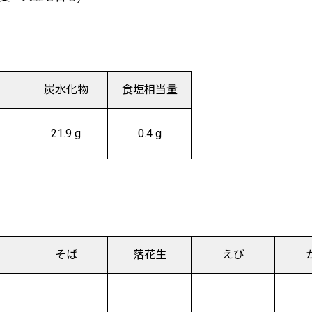
炭水化物
食塩相当量
21.9 g
0.4 g
）
そば
落花生
えび