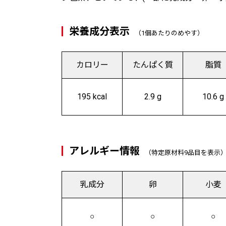
栄養成分表示
（1個あたりのめやす）
カロリー
たんぱく質
脂質
195 kcal
2.9 g
10.6 g
アレルギー情報
（特定原材料9品目を表示
乳成分
卵
小麦
○
○
○