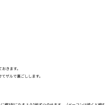
ておきます。
けてザルで裏ごしします。
に横3列になるよう2枚ずつのせます。（ベーコンは焼くと縮む