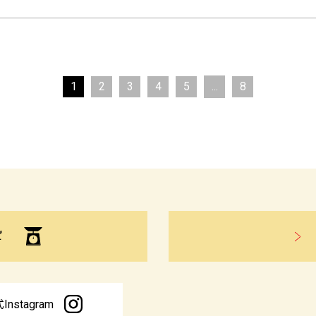
1
2
3
4
5
...
8
ピ
Instagram