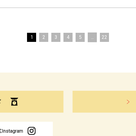
1
2
3
4
5
...
22
ピ
Instagram