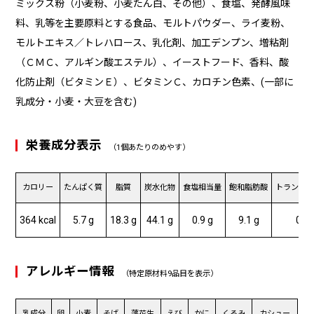
ミックス粉（小麦粉、小麦たん白、その他）、食塩、発酵風味
料、乳等を主要原料とする食品、モルトパウダー、ライ麦粉、
モルトエキス／トレハロース、乳化剤、加工デンプン、増粘剤
（ＣＭＣ、アルギン酸エステル）、イーストフード、香料、酸
化防止剤（ビタミンＥ）、ビタミンＣ、カロチン色素、(一部に
乳成分・小麦・大豆を含む)
栄養成分表示
（1個あたりのめやす）
カロリー
たんぱく質
脂質
炭水化物
食塩相当量
飽和脂肪酸
トランス
364 kcal
5.7 g
18.3 g
44.1 g
0.9 g
9.1 g
0 g
アレルギー情報
（特定原材料9品目を表示）
乳成分
卵
小麦
そば
落花生
えび
かに
くるみ
カシュー