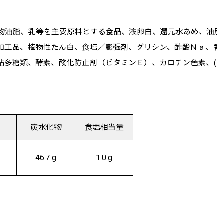
物油脂、乳等を主要原料とする食品、液卵白、還元水あめ、油
加工品、植物性たん白、食塩／膨張剤、グリシン、酢酸Ｎａ、
粘多糖類、酵素、酸化防止剤（ビタミンＥ）、カロチン色素、(
炭水化物
食塩相当量
46.7 g
1.0 g
）