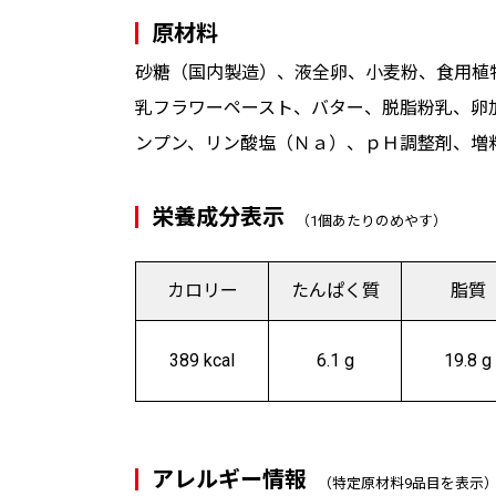
原材料
砂糖（国内製造）、液全卵、小麦粉、食用植
乳フラワーペースト、バター、脱脂粉乳、卵
ンプン、リン酸塩（Ｎａ）、ｐＨ調整剤、増
栄養成分表示
（1個あたりのめやす）
カロリー
たんぱく質
脂質
389 kcal
6.1 g
19.8 g
アレルギー情報
（特定原材料9品目を表示