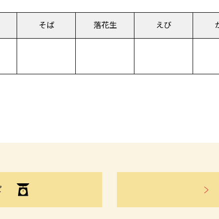
そば
落花生
えび
ピ