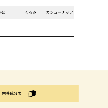
かに
くるみ
カシュー
ナッツ
栄養成分表