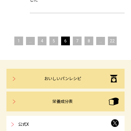
した
1
...
4
5
6
7
8
...
22
おいしいパンレシピ
栄養成分表
公式X